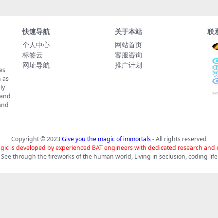
快速导航
关于本站
联
个人中心
网站首页
标签云
客服咨询
网址导航
推广计划
es
 as
ly
 and
tand
Copyright © 2023
Give you the magic of immortals
- All rights reserved
gic is developed by experienced BAT engineers with dedicated research and
See through the fireworks of the human world, Living in seclusion, coding life