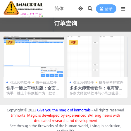
登录
订单查询
VIP
VIP
引流营销软件
快手截流软件
引流营销软件
拼多多营销软件
快手一键上车特别版：全面提
多多大师营销软件：电商管理
升电商运营效率的利器
的全能助手
快手一键上车特别版作为一款功能
多多大师营销软件与小号加密器的
强大的快手选品上货软件，以其便
结合，为电商商家提供了一个高
捷的操作和强大的功能...
效、安全的管理平台。不...
Copyright © 2023
Give you the magic of immortals
- All rights reserved
Immortal Magic is developed by experienced BAT engineers with
dedicated research and development
See through the fireworks of the human world, Living in seclusion,