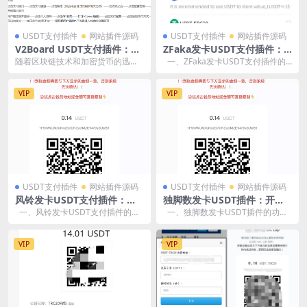
USDT支付插件
网站插件源码
USDT支付插件
网站插件源码
V2Board USDT支付插件：便
ZFaka发卡USDT支付插件：
捷与安全的完美结合
开启高效便捷的数字货币支付
随着区块链技术和加密货币的迅猛
一、ZFaka发卡USDT支付插件的
新时代
发展，越来越多的在线平台开始接
功能特点 即时到账：ZFaka...
受加密货币作为支付方...
VIP
VIP
USDT支付插件
网站插件源码
USDT支付插件
网站插件源码
风铃发卡USDT支付插件：开
独脚数发卡USDT插件：开启
启高效便捷的数字货币支付新
高效便捷的数字货币支付新时
一、风铃发卡USDT支付插件的功
一、独脚数发卡USDT插件的功能
时代
代
能特点 即时到账：风铃发卡USDT...
特点 即时到账：独脚数发卡USDT...
VIP
VIP