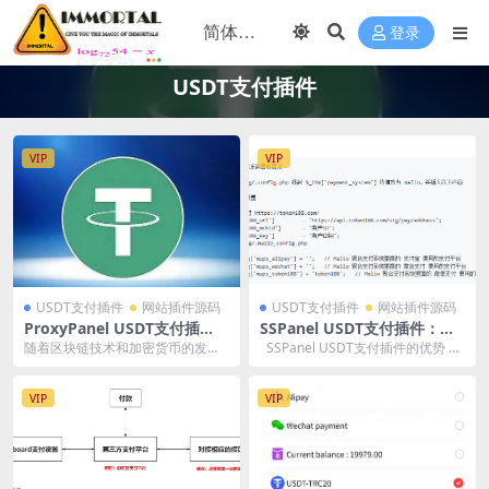
登录
USDT支付插件
VIP
VIP
USDT支付插件
网站插件源码
USDT支付插件
网站插件源码
ProxyPanel USDT支付插
SSPanel USDT支付插件：开
件：创新支付，引领未来
启便捷支付新时代
随着区块链技术和加密货币的发
SSPanel USDT支付插件的优势 1.
展，越来越多的在线平台开始接受
快速支付 通过SSP...
加密货币作为支付方式。...
VIP
VIP