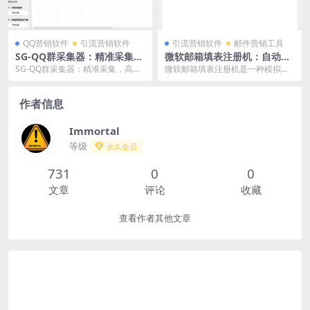
QQ营销软件
引流营销软件
引流营销软件
邮件营销工具
SG-QQ群采集器：精准采集，
微软邮箱填表注册机：自动化
高效管理
注册的高效解决方案
SG-QQ群采集器：精准采集，高效
微软邮箱填表注册机是一种模拟人
管理 在数字化时代，QQ群作为重
工注册微软邮箱号的自动化工具。
要的社交平台之...
它通过匹配动态代理I...
作者信息
Immortal
等级
永久会员
731
0
0
文章
评论
收藏
查看作者其他文章