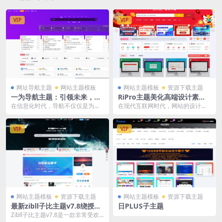
VIP
VIP
网址导航主题
网站主题模板
网站主题模板
资源下载主题
一为导航主题：引领未来，探
RiPro主题美化高端设计素材
索无限可能
视频资源素材下载子主题
在信息化时代，导航不仅仅是为了
在现代互联网时代，网站的设计和
指引方向，更是为了提供便捷、高
功能直接影响到用户的体验和网站
效的服务。一为导航主...
的流量。RiPro主...
VIP
VIP
网站主题模板
资源下载主题
网站主题模板
资源下载主题
最新zibll子比主题v7.8绕授权
日PLUS子主题
开心版+美化插件+弹窗插件
Zibll子比主题v7.8是一款非常受欢