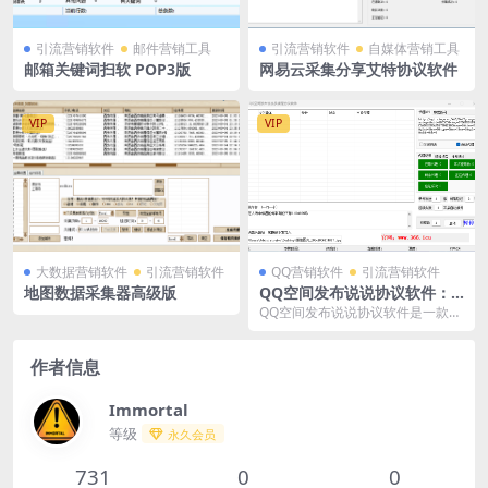
引流营销软件
邮件营销工具
引流营销软件
自媒体营销工具
邮箱关键词扫软 POP3版
网易云采集分享艾特协议软件
VIP
VIP
大数据营销软件
引流营销软件
QQ营销软件
引流营销软件
地图数据采集器高级版
QQ空间发布说说协议软件：
高效发布与管理
QQ空间发布说说协议软件是一款专
为QQ空间发布说说设计的工具。它
支持动态代理IP...
作者信息
Immortal
等级
永久会员
731
0
0