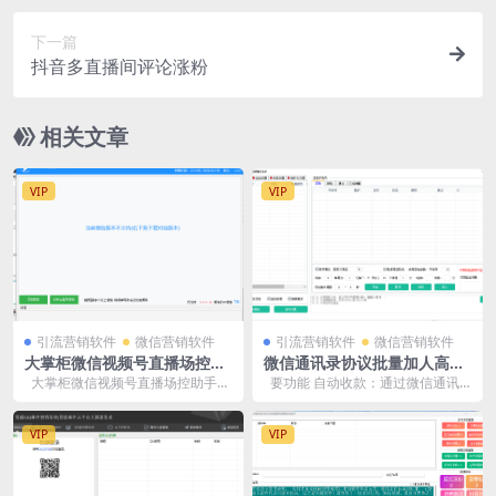
下一篇
抖音多直播间评论涨粉
相关文章
VIP
VIP
引流营销软件
微信营销软件
引流营销软件
微信营销软件
大掌柜微信视频号直播场控助
微信通讯录协议批量加人高级
手
版：全面提升微信营销效率的
大掌柜微信视频号直播场控助手是
要功能 自动收款：通过微信通讯
利器
一款专为微信视频号直播设计的辅
录协议批量加人高级版，用户可以
助工具...
实现自...
VIP
VIP