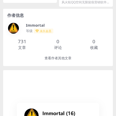
软件
风火轮QQ空间无限留痕营销软件是
一款专为QQ空间营销设计的自动化
工具。它集成了多...
作者信息
Immortal
等级
永久会员
731
0
0
文章
评论
收藏
查看作者其他文章