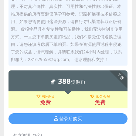
理，不对其准确性、真实性、可用性和合法性做出保证。本
站所提供的所有资源仅供学习参考、思路扩展和技术借鉴之
用。如果您需要使用这些资源，请自行寻找渠道获取正版资
源。 虚拟物品具有复制性和可传播性，我们无法控制其使用
方式。一旦您下单购买虚拟物品，我们不接受任何退换货理
由，请您谨慎考虑后下单购买。如果在资源使用过程中侵犯
了您的权益，请您理解，并请联系我们24小时内处理，联系
邮箱为：281679559@qq.com。 谢谢理解和支持！
下载
388
资源币
VIP会员
永久会员
免费
免费
登录后购买
包含资源:
(1个)