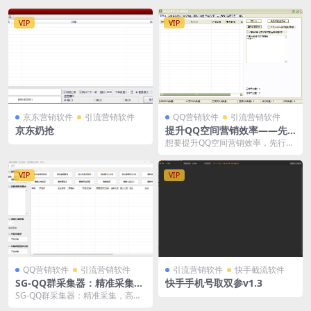
VIP
VIP
京东营销软件
引流营销软件
QQ营销软件
引流营销软件
京东奶抢
提升QQ空间营销效率——先
行者QQ空间营销工具
想要提升QQ空间营销效率，先行者
QQ空间营销工具是您的不二之选。
立即下载使用，体...
VIP
VIP
QQ营销软件
引流营销软件
引流营销软件
快手截流软件
SG-QQ群采集器：精准采集，
快手手机号取双参v1.3
高效管理
SG-QQ群采集器：精准采集，高效
管理 在数字化时代，QQ群作为重