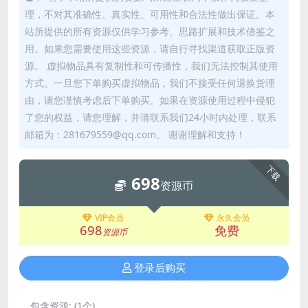
理，不对其准确性、真实性、可用性和合法性做出保证。本
站所提供的所有资源仅供学习参考、思路扩展和技术借鉴之
用。如果您需要使用这些资源，请自行寻找渠道获取正版资
源。 虚拟物品具有复制性和可传播性，我们无法控制其使用
方式。一旦您下单购买虚拟物品，我们不接受任何退换货理
由，请您谨慎考虑后下单购买。如果在资源使用过程中侵犯
了您的权益，请您理解，并请联系我们24小时内处理，联系
邮箱为：281679559@qq.com。 谢谢理解和支持！
下载
698
资源币
VIP会员
永久会员
698
免费
资源币
登录后购买
包含资源:
(1个)