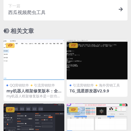
下一篇
西瓜视频爬虫工具
相关文章
VIP
VIP
QQ营销软件
引流营销软件
引流营销软件
海外营销工具
my机器人框架修复版本：全
TG_流星群发器V2.9.9
面提升您的自动化操作体验
my机器人框架修复版本是一款功能
强大、安全可靠、用户友好的自动
化操作软件。通过批...
VIP
VIP