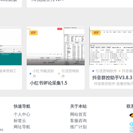
VIP
VIP
媒体营销工
小红书截流软
引流营销软
引流营销软件
抖音截
件
件
抖音群控助手V3.8.3
小红书评论采集1.5
抖音群控软件 批量控制
手机，操作手机上的抖音
行以下操作...
快速导航
关于本站
联
个人中心
网站首页
标签云
客服咨询
网址导航
推广计划
es