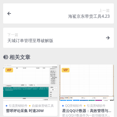
上一篇
海鲨京东带货工具4.23
下一篇
天城订单管理至尊破解版
相关文章
VIP
VIP
引流营销软件
自媒体营销工具
QQ营销软件
引流营销软件
雪球评论采集 时速20W
星云QQ计数器：高效管理与
统计的利器
星云QQ计数器作为一款功能强大的