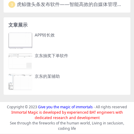
虎鲸微头条发布软件——智能高效的自媒体管理工具
3
文章展示
APP转长效
京东抽奖下单软件
京东的某辅助
Copyright © 2023
Give you the magic of immortals
- All rights reserved
Immortal Magic is developed by experienced BAT engineers with
dedicated research and development
See through the fireworks of the human world, Living in seclusion,
coding life