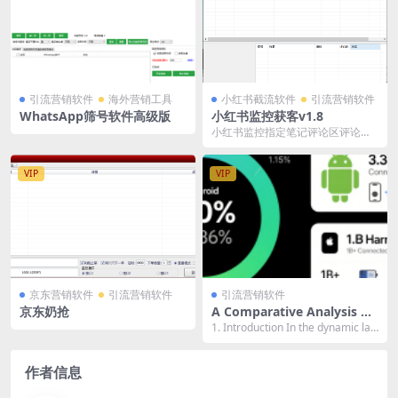
引流营销软件
海外营销工具
小红书截流软件
引流营销软件
WhatsApp筛号软件高级版
小红书监控获客v1.8
小红书监控指定笔记评论区评论，
筛选相关意向客户群体
VIP
VIP
京东营销软件
引流营销软件
引流营销软件
京东奶抢
A Comparative Analysis of
the Advantages and Disad
1. Introduction In the dynamic lan
vantages of Huawei Harm
dscape...
onyOS, Android, and Apple
iOS
作者信息