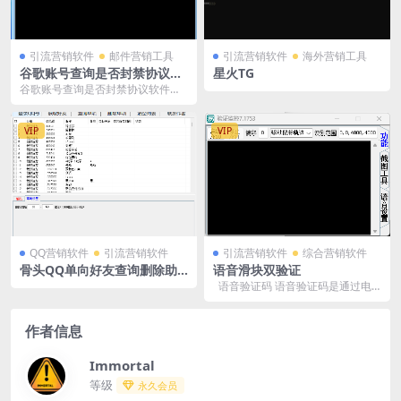
引流营销软件
邮件营销工具
引流营销软件
海外营销工具
谷歌账号查询是否封禁协议软
星火TG
件：实时监控，保障账号安全
谷歌账号查询是否封禁协议软件以
其便捷、准确的账号状态查询功
能，为用户提供了强有力...
VIP
VIP
QQ营销软件
引流营销软件
引流营销软件
综合营销软件
骨头QQ单向好友查询删除助
语音滑块双验证
手
语音验证码 语音验证码是通过电
话或语音应用发送验证码的一种方
式。当...
作者信息
Immortal
等级
永久会员