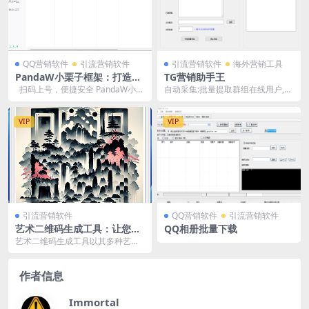
QQ营销软件
引流营销软件
引流营销软件
海外营销工具
PandaW小栗子框架：打造稳
TG营销助手王
定高效的QQ机器人
扫码上号，便捷安全 PandaW小栗
自动采集:批量提取群组在线用户,可
子框架支持扫码上号功能，这一
采集私有群 自动加群:将小号批量加
设...
入指定的群、...
VIP
VIP
引流营销软件
QQ营销软件
引流营销软件
艺术二维码生成工具：让您的
QQ相册批量下载
二维码更具吸引力
艺术二维码生成工具以其多种艺术
选择、自定义链接功能、广泛的适
用范围和简单的操作方...
作者信息
Immortal