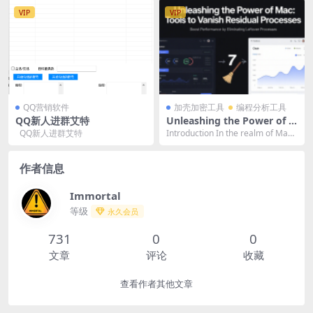
极大地提升了订单处理...
VIP
VIP
QQ营销软件
加壳加密工具
编程分析工具
QQ新人进群艾特
Unleashing the Power of M
ac: Tools to Vanish Residua
QQ新人进群艾特
Introduction In the realm of Mac
l Processes
computi...
作者信息
Immortal
等级
永久会员
731
0
0
文章
评论
收藏
查看作者其他文章