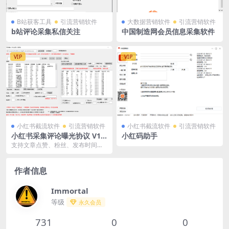
B站获客工具
引流营销软件
大数据营销软件
引流营销软件
b站评论采集私信关注
中国制造网会员信息采集软件
VIP
VIP
小红书截流软件
引流营销软件
小红书截流软件
引流营销软件
小红书采集评论曝光协议 V1.1
小红码助手
9 最新版
支持文章点赞、粉丝、发布时间、
关键词的一个筛选，评论地区、关
键词、评论时间的筛选...
作者信息
Immortal
等级
永久会员
731
0
0