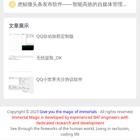
虎鲸微头条发布软件——智能高效的自媒体管理工具
3
文章展示
QQ自动加群定制版
无忧提取_OK
QQ小世界关注协议软件
Copyright © 2023
Give you the magic of immortals
- All rights reserved
Immortal Magic is developed by experienced BAT engineers with
dedicated research and development
See through the fireworks of the human world, Living in seclusion,
coding life