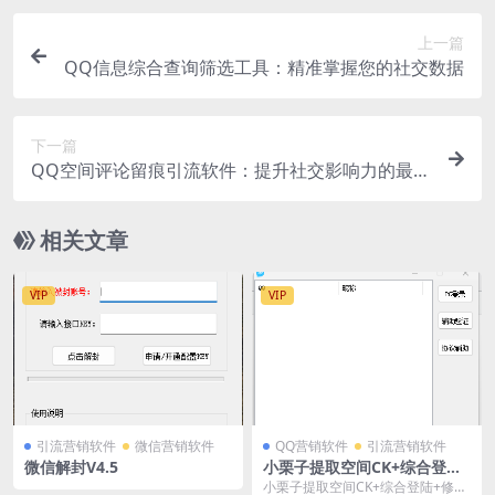
上一篇
QQ信息综合查询筛选工具：精准掌握您的社交数据
下一篇
QQ空间评论留痕引流软件：提升社交影响力的最佳
助手
相关文章
VIP
VIP
引流营销软件
微信营销软件
QQ营销软件
引流营销软件
微信解封V4.5
小栗子提取空间CK+综合登陆
+修改资料：QQ管理的全能助
小栗子提取空间CK+综合登陆+修改