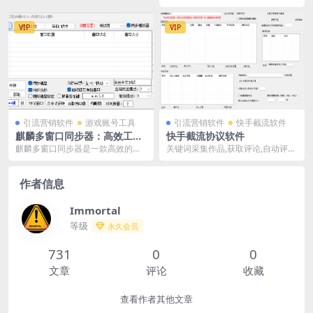
手
资料软件是一款高效、灵活、安全
的管理工具。它通...
VIP
VIP
引流营销软件
游戏账号工具
引流营销软件
快手截流软件
麒麟多窗口同步器：高效工作
快手截流协议软件
与多任务处理的必备神器
麒麟多窗口同步器是一款高效的键
关键词采集作品,获取评论,自动评
盘和鼠标同步设备，实现多个窗口
论,自动关注,自动点赞,
间的便捷切换，以提高...
作者信息
Immortal
等级
永久会员
731
0
0
文章
评论
收藏
查看作者其他文章