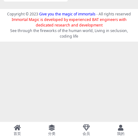
提升您的社交效率
Copyright © 2023
Give you the magic of immortals
- All rights reserved
Immortal Magic is developed by experienced BAT engineers with
dedicated research and development
See through the fireworks of the human world, Living in seclusion,
coding life
首页
分类
会员
我的