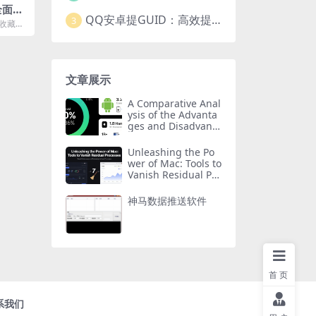
全面提
QQ安卓提GUID：高效提取常用安卓QQGUID的新工具
3
的收藏推
进群、
文章展示
A Comparative Anal
ysis of the Advanta
ges and Disadvanta
ges of Huawei Har
monyOS, Android,
Unleashing the Po
and Apple iOS
wer of Mac: Tools to
Vanish Residual Pro
cesses
神马数据推送软件
首页
系我们