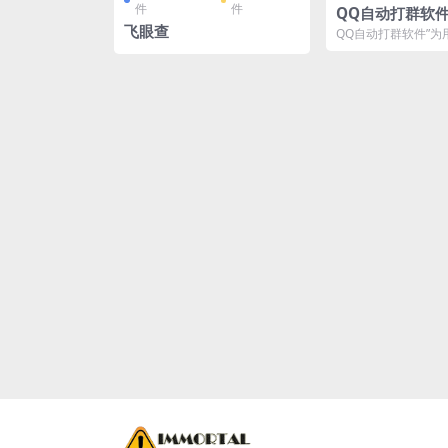
件
件
QQ自动打群软
飞眼查
理你的QQ群
QQ自动打群软件”为
一个高效、多功能的
具，帮助他们快速提升群