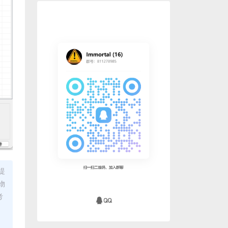
提
物
考