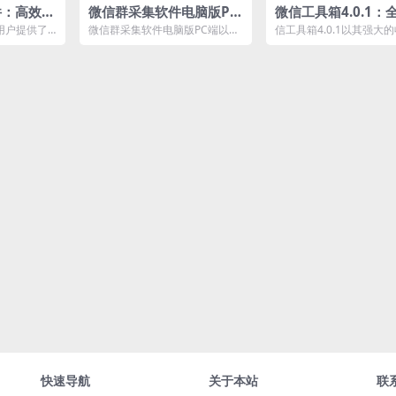
件：高效管
微信群采集软件电脑版PC
微信工具箱4.0.1：
端：高效安全的微信群信
升您的微信营销效率
用户提供了
微信群采集软件电脑版PC端以其
信工具箱4.0.1以其强大
息采集工具
群组管理工
强大的功能和卓越的性能，成为
送、消息群发、自动同意
...
了微信营销者不可或缺的...
自动同意转账、群发...
快速导航
关于本站
联