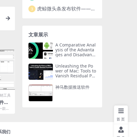
虎鲸微头条发布软件——智能高效的自媒体管理工具
3
文章展示
A Comparative Anal
ysis of the Advanta
ges and Disadvanta
ges of Huawei Har
monyOS, Android,
Unleashing the Po
and Apple iOS
wer of Mac: Tools to
Vanish Residual Pro
cesses
神马数据推送软件
销工具
件：
一款高
具。它
..
首页
系我们