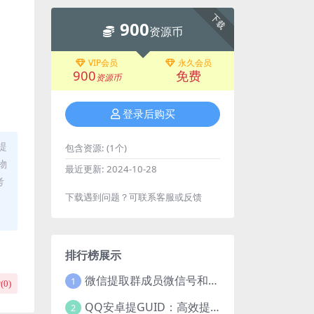
下载
900
资源币
VIP会员
永久会员
900
免费
资源币
登录后购买
提
包含资源:
(1个)
物
最近更新:
2024-10-28
考
下载遇到问题？可联系客服或反馈
排行榜展示
微信提取群成员微信号和VXid工具：功能介绍与使用指南
1
(
0
)
QQ安卓提GUID：高效提取常用安卓QQGUID的新工具
2