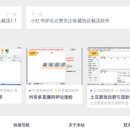
上一篇
下一篇
截流1.1
小红书评论点赞关注收藏协议截流软件
VIP
VIP
件营销工具
引流营销软件
抖音截流软件
引流营销软件
海外营
师
抖音多直播间评论涨粉
土豆群发拉群引流软
高效营销的利器
土豆群发拉群引流软件是
效、灵活、实用的营销工
通过消息群发、循环群发、.
快速导航
关于本站
联