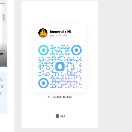
提
物
考