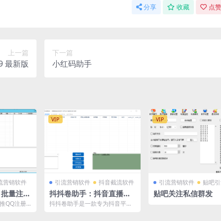
分享
收藏
点赞
上一篇
下一篇
9 最新版
小红码助手
VIP
VIP
流营销软件
引流营销软件
抖音截流软件
引流营销软件
贴吧引
：批量注册
抖抖卷助手：抖音直播间
贴吧关注私信群发
账号管理
优惠卷管理神器
推QQ注册
抖抖卷助手是一款专为抖音平台
账号。用户只
设计的直播间优惠卷管理软件。
它支持达人卷查询、发卷管...