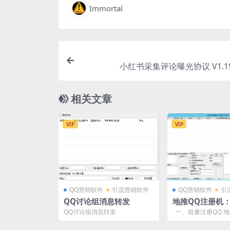
Immortal
小红书采集评论曝光协议 V1.1
相关文章
VIP
VIP
QQ营销软件
引流营销软件
QQ营销软件
引
QQ讨论组消息转发
地推QQ注册机
QQ，轻松实现
QQ讨论组消息转发
一、批量注册QQ 地
机支持批量注册QQ
需导入...