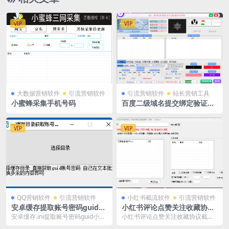
VIP
VIP
大数据营销软件
引流营销软件
引流营销软件
站长营销工具
小蜜蜂采集手机号码
百度二级域名提交绑定验证协
议软件
VIP
VIP
QQ营销软件
引流营销软件
小红书截流软件
引流营销软件
安卓缓存提取账号密码guid小
小红书评论点赞关注收藏协议
工具
截流软件
安卓缓存.ini提取账号密码guid小工
小红书评论点赞关注收藏协议截流
具可以提取所有安卓ini缓存的账号
软件是一款对小红书引流营销截流