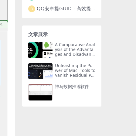
QQ安卓提GUID：高效提取常用安卓QQGUID的新工具
3
文章展示
A Comparative Anal
ysis of the Advanta
ges and Disadvanta
ges of Huawei Har
monyOS, Android,
Unleashing the Po
and Apple iOS
wer of Mac: Tools to
Vanish Residual Pro
cesses
神马数据推送软件