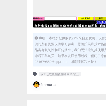
声明；本站所提供的资源均来自互联网，仅作
供的所有资源仅供学习参考、思路扩展和技术借
品具有复制性和可传播性，我们无法控制其使用
虑后下单购买。如果在资源使用过程中侵犯了您
281679559@qq.com。 谢谢理解和支持！
pdd_火聚直播直播间场控王
Immortal