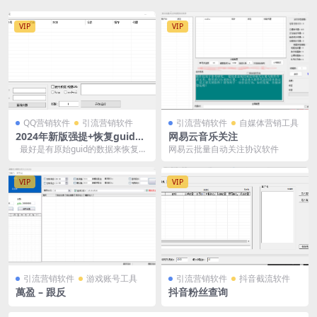
VIP
VIP
QQ营销软件
引流营销软件
引流营销软件
自媒体营销工具
2024年新版强提+恢复guid用
网易云音乐关注
的洋洋打码复活出来就带安卓
最好是有原始guid的数据来恢复
网易云批量自动关注协议软件
缓存
恢复出来自动带缓存的 如果没gu...
VIP
VIP
引流营销软件
游戏账号工具
引流营销软件
抖音截流软件
萬盈 – 跟反
抖音粉丝查询