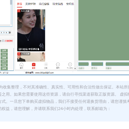
为收集整理，不对其准确性、真实性、可用性和合法性做出保证。本站所
鉴之用。如果您需要使用这些资源，请自行寻找渠道获取正版资源。 虚拟
方式。一旦您下单购买虚拟物品，我们不接受任何退换货理由，请您谨慎
的权益，请您理解，并请联系我们24小时内处理，联系邮箱为：