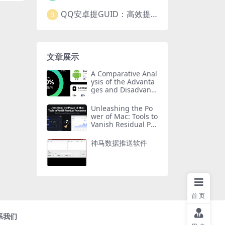
QQ安卓提GUID：高效提取常用安卓QQGUID的新工具
3
文章展示
A Comparative Anal
ysis of the Advanta
ges and Disadvanta
ges of Huawei Har
monyOS, Android,
Unleashing the Po
and Apple iOS
wer of Mac: Tools to
Vanish Residual Pro
cesses
神马数据推送软件
首页
系我们