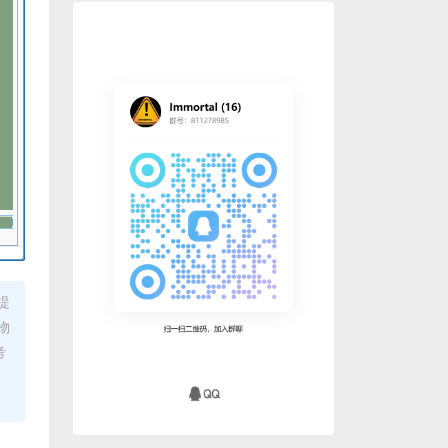
提
物
考