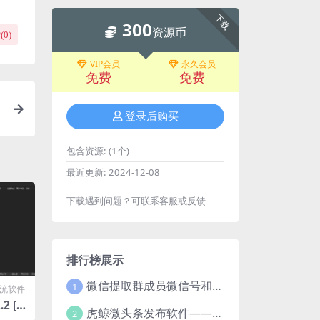
下载
300
资源币
(
0
)
VIP会员
永久会员
免费
免费
登录后购买
包含资源:
(1个)
最近更新:
2024-12-08
下载遇到问题？可联系客服或反馈
排行榜展示
微信提取群成员微信号和VXid工具：功能介绍与使用指南
1
流软件
2 [已
虎鲸微头条发布软件——智能高效的自媒体管理工具
2