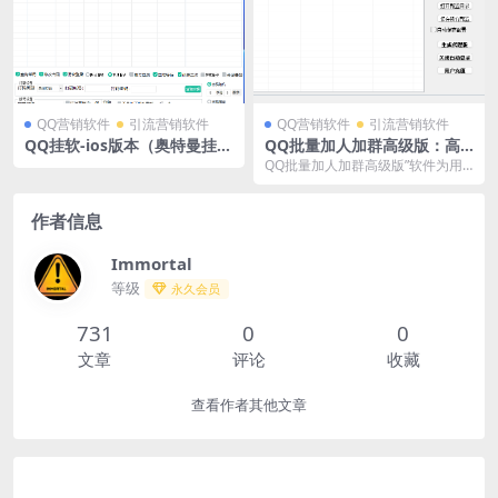
QQ营销软件
引流营销软件
QQ营销软件
引流营销软件
QQ挂软-ios版本（奥特曼挂
QQ批量加人加群高级版：高
改）
效管理您的社交网络
QQ批量加人加群高级版”软件为用
户提供了一个高效、灵活、安全的
解决方案，帮助他们...
作者信息
Immortal
等级
永久会员
731
0
0
文章
评论
收藏
查看作者其他文章