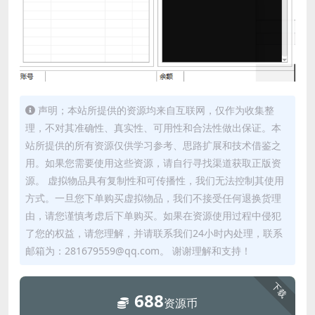
声明；本站所提供的资源均来自互联网，仅作为收集整
理，不对其准确性、真实性、可用性和合法性做出保证。本
站所提供的所有资源仅供学习参考、思路扩展和技术借鉴之
用。如果您需要使用这些资源，请自行寻找渠道获取正版资
源。 虚拟物品具有复制性和可传播性，我们无法控制其使用
方式。一旦您下单购买虚拟物品，我们不接受任何退换货理
由，请您谨慎考虑后下单购买。如果在资源使用过程中侵犯
了您的权益，请您理解，并请联系我们24小时内处理，联系
邮箱为：281679559@qq.com。 谢谢理解和支持！
下载
688
资源币